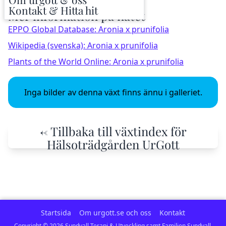
Kontakt & Hitta hit
Mer information på nätet
EPPO Global Database: Aronia x prunifolia
Wikipedia (svenska): Aronia x prunifolia
Plants of the World Online: Aronia x prunifolia
Inga bilder av denna växt finns ännu i galleriet.
← Tillbaka till växtindex för
Hälsoträdgården UrGott
Startsida
Om urgott.se och oss
Kontakt
Copyright ©
2026
Sundvall Terapi & Utveckling samt Familjen Sundvall.