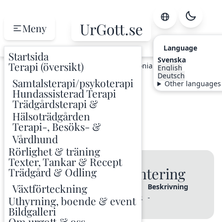
UrGott.se
Meny
Language
Startsida
Svenska
Terapi (översikt)
Hem
Odling
Växtindex
Slånaronia
English
Deutsch
Samtalsterapi/psykoterapi
Other languages
Slånaronia
Hundassisterad Terapi
Trädgårdsterapi &
Aronia x prunifolia
Hälsoträdgården
Terapi-, Besöks- &
Bärbuskar
ABOPR
Vårdhund
Rörlighet & träning
Texter, Tankar & Recept
🌱 Varianter & Plantering
Trädgård & Odling
Växtförteckning
Sort / Variant
Planterad
Kod
Beskrivning
Viking
2025
-
Uthyrning, boende & event
ABOPR
Bildgalleri
Om urgott & oss