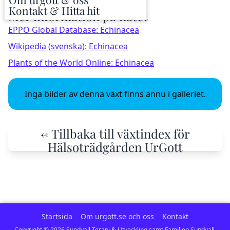
Kontakt & Hitta hit
Mer information på nätet
EPPO Global Database: Echinacea
Wikipedia (svenska): Echinacea
Plants of the World Online: Echinacea
Inga bilder av denna växt finns ännu i galleriet.
← Tillbaka till växtindex för
Hälsoträdgården UrGott
Startsida
Om urgott.se och oss
Kontakt
Copyright ©
2026
Sundvall Terapi & Utveckling samt Familjen Sundvall.