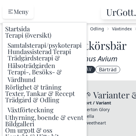
UrGott
Meny
Startsida
Hem
Odling
Växtindex
Terapi (översikt)
Sötkörsbär
Samtalsterapi/psykoterapi
Hundassisterad Terapi
Trädgårdsterapi &
Prunus Avium
Hälsoträdgården
Bärträd
PRNAV
Terapi-, Besöks- &
Vårdhund
Rörlighet & träning
Texter, Tankar & Recept
🌱 Varianter 
Trädgård & Odling
Sort / Variant
Växtförteckning
Merton Glory
Uthyrning, boende & event
Stella
Bildgalleri
Sweetheart
Om urgott & oss