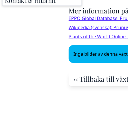
Kontakt & Hitta hit
Mer information på
EPPO Global Database: Pr
Wikipedia (svenska): Prunu
Plants of the World Online
Inga bilder av denna växt 
← Tillbaka till v