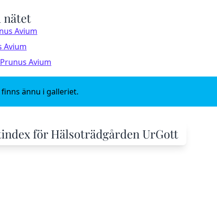
 nätet
unus Avium
s Avium
: Prunus Avium
finns ännu i galleriet.
äxtindex för Hälsoträdgården UrGott