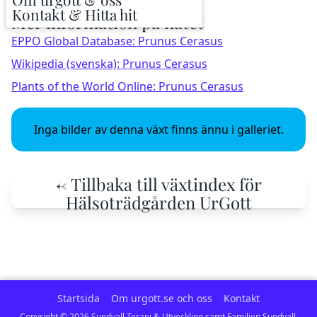
Kontakt & Hitta hit
Mer information på nätet
EPPO Global Database: Prunus Cerasus
Wikipedia (svenska): Prunus Cerasus
Plants of the World Online: Prunus Cerasus
Inga bilder av denna växt finns ännu i galleriet.
← Tillbaka till växtindex för
Hälsoträdgården UrGott
Startsida
Om urgott.se och oss
Kontakt
Copyright ©
2026
Sundvall Terapi & Utveckling samt Familjen Sundvall.