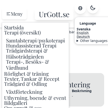
UrGott.se
Meny
Language
Startsida
Svenska
Terapi (översikt)
Hem
Odling
Växtindex
Surkörsbär
English
Deutsch
Samtalsterapi/psykoterapi
Other languages
Surkörsbär
Hundassisterad Terapi
Trädgårdsterapi &
Prunus Cerasus
Hälsoträdgården
Terapi-, Besöks- &
Bärträd
PRNCE
Vårdhund
Rörlighet & träning
Texter, Tankar & Recept
🌱 Varianter & Plantering
Trädgård & Odling
Växtförteckning
Sort / Variant
Planterad
Kod
Beskrivning
Skuggmorell
2004
-
Uthyrning, boende & event
PRNCE
Bildgalleri
Om urgott & oss