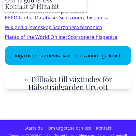
Kontakt & Hitta hit
Mer information på nätet
EPPO Global Database: Scorzonera hispanica
Wikipedia (svenska): Scorzonera hispanica
Plants of the World Online: Scorzonera hispanica
Inga bilder av denna växt finns ännu i galleriet.
← Tillbaka till växtindex för
Hälsoträdgården UrGott
Startsida
Om urgott.se och oss
Kontakt
Copyright ©
2026
Sundvall Terapi & Utveckling samt Familjen Sundvall.