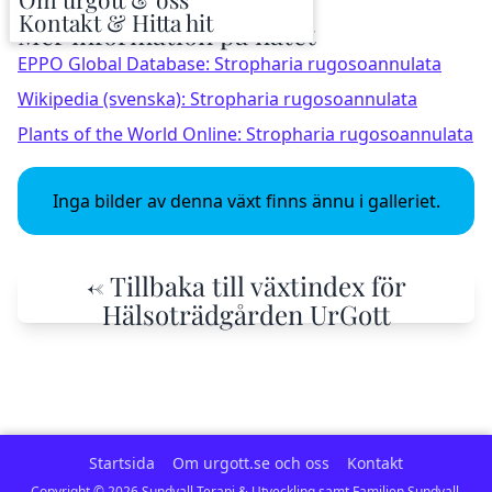
Kontakt & Hitta hit
Mer information på nätet
EPPO Global Database: Stropharia rugosoannulata
Wikipedia (svenska): Stropharia rugosoannulata
Plants of the World Online: Stropharia rugosoannulata
Inga bilder av denna växt finns ännu i galleriet.
← Tillbaka till växtindex för
Hälsoträdgården UrGott
Startsida
Om urgott.se och oss
Kontakt
Copyright ©
2026
Sundvall Terapi & Utveckling samt Familjen Sundvall.