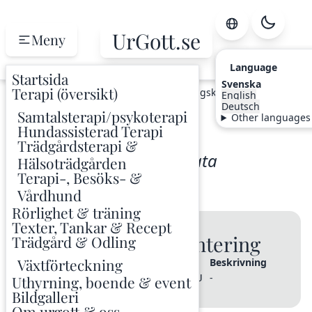
UrGott.se
Meny
Language
Startsida
Svenska
Terapi (översikt)
Hem
Odling
Växtindex
Jättekragskivling
English
Deutsch
Samtalsterapi/psykoterapi
Other languages
Jättekragskivling
Hundassisterad Terapi
Trädgårdsterapi &
Stropharia rugosoannulata
Hälsoträdgården
Terapi-, Besöks- &
Svamp (odlad)
STPRRU
Vårdhund
Rörlighet & träning
Texter, Tankar & Recept
🌱 Varianter & Plantering
Trädgård & Odling
Växtförteckning
Sort / Variant
Planterad
Kod
Beskrivning
-
2025
-
Uthyrning, boende & event
STPRRU
Bildgalleri
Om urgott & oss