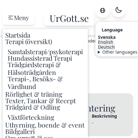
UrGott.se
Meny
Language
Startsida
Svenska
Terapi (översikt)
Hem
Odling
Växtindex
Läkevänderot
English
Deutsch
Samtalsterapi/psykoterapi
Other languages
Läkevänderot
Hundassisterad Terapi
Trädgårdsterapi &
Valeriana officinalis
Hälsoträdgården
Terapi-, Besöks- &
Medicinalväxter
VALOF
Vårdhund
Rörlighet & träning
Texter, Tankar & Recept
🌱 Varianter & Plantering
Trädgård & Odling
Växtförteckning
Sort / Variant
Planterad
Kod
Beskrivning
-
2020
-
Uthyrning, boende & event
VALOF
Bildgalleri
Om urgott & oss