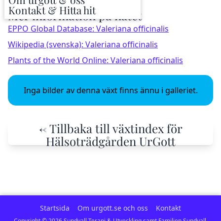
Kontakt & Hitta hit
Mer information på nätet
EPPO Global Database: Valeriana officinalis
Wikipedia (svenska): Valeriana officinalis
Plants of the World Online: Valeriana officinalis
Inga bilder av denna växt finns ännu i galleriet.
← Tillbaka till växtindex för
Hälsoträdgården UrGott
Startsida
Om urgott.se och oss
Kontakt
Copyright ©
2026
Sundvall Terapi & Utveckling samt Familjen Sundvall.