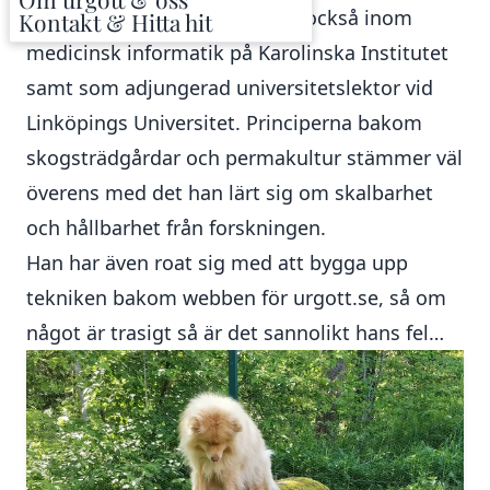
undervisar/forskar/handleder också inom
Kontakt & Hitta hit
medicinsk informatik på Karolinska Institutet
samt som adjungerad universitetslektor vid
Linköpings Universitet. Principerna bakom
skogsträdgårdar och permakultur stämmer väl
överens med det han lärt sig om skalbarhet
och hållbarhet från forskningen.
Han har även roat sig med att bygga upp
tekniken bakom webben för urgott.se, så om
något är trasigt så är det sannolikt hans fel…